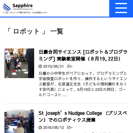
「 ロボット 」 一覧
日豪合同サイエンス [ロボット＆プログラ
ミング] 実験教室開催（８月19, 22日）
2019/08/31
-
日豪の小中学生がペアになって、プログラミングと
宇宙探査ロボットを作り、操作するというサイエン
ス教室が、北原達正先生（子どもの理科離れをなく
す会代表）によって、8月19日と22日の両日、ゴー
ルドコースト …
St Joseph’s Nudgee College （ブリスベ
ン）でのロボティクス授業
2016/08/12
-