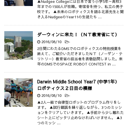
▲Nudgee Collegeには日本で言う小学5年～高校3
年までの1500人が在籍。寄宿舎を持つ、私立の男子
校です。 ▲未来のロボティクスを語る北原先生と聞
き入るNudgeeのYear11の生徒たち …
ダーウィンに来た！（ＮＴ教育省にて）
2016/08/10
-
2日間にわたるDMSでのロボティクスの特別授業を
終えて、ご紹介いただきましたＮＴ（ノーザン・テ
リトリー）教育省の担当者を表敬訪問しました。来
年のDMSでのSPACE ROBOT CONTEST in …
Darwin Middle School Year7 (中学1年）
ロボティクス２日目の模様
2016/08/10
-
▲2人一組で自律型ロボットのプログラム作りをし
ます。 ▲試行錯誤を繰り返しながら、3つのミッシ
ョンをクリアしていきます。 ▲手前から少し離れた
シート上にピッタリ止めなければいけません。 ▲3
つのミッシ …