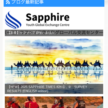
ブログ最新記事
【新着】サファイア10年のあゆみ
【NEW】2025 SAPPHIRE TIMES #28-➀，② SURVEY
RESULTS (ENGLISH edition)