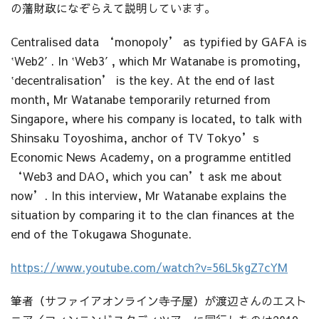
の藩財政になぞらえて説明しています。
Centralised data ‘monopoly’ as typified by GAFA is
‛Web2′. In ‛Web3′, which Mr Watanabe is promoting,
‛decentralisation’ is the key. At the end of last
month, Mr Watanabe temporarily returned from
Singapore, where his company is located, to talk with
Shinsaku Toyoshima, anchor of TV Tokyo’s
Economic News Academy, on a programme entitled
‘Web3 and DAO, which you can’t ask me about
now’. In this interview, Mr Watanabe explains the
situation by comparing it to the clan finances at the
end of the Tokugawa Shogunate.
https://www.youtube.com/watch?v=56L5kgZ7cYM
筆者（サファイアオンライン寺子屋）が渡辺さんのエスト