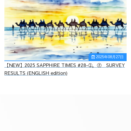
2025年08月27日
【NEW】2025 SAPPHIRE TIMES #28-➀，② SURVEY
RESULTS (ENGLISH edition)