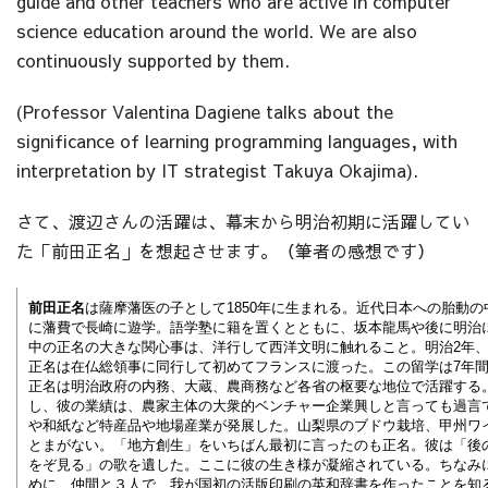
guide and other teachers who are active in computer
science education around the world. We are also
continuously supported by them.
(Professor Valentina Dagiene talks about the
significance of learning programming languages, with
interpretation by IT strategist Takuya Okajima).
さて、渡辺さんの活躍は、幕末から明治初期に活躍してい
た「前田正名」を想起させます。（筆者の感想です）
前田正名
は薩摩藩医の子として1850年に生まれる。近代日本への胎動の
に藩費で長崎に遊学。語学塾に籍を置くとともに、坂本龍馬や後に明治
中の正名の大きな関心事は、洋行して西洋文明に触れること。明治2年、
正名は在仏総領事に同行して初めてフランスに渡った。この留学は7年
正名は明治政府の内務、大蔵、農商務など各省の枢要な地位で活躍する
し、彼の業績は、農家主体の大衆的ベンチャー企業興しと言っても過言
や和紙など特産品や地場産業が発展した。山梨県のブドウ栽培、甲州ワ
とまがない。「地方創生」をいちばん最初に言ったのも正名。彼は「後
をぞ見る」の歌を遺した。ここに彼の生き様が凝縮されている。ちなみ
めに、仲間と３人で、我が国初の活版印刷の英和辞書を作ったことを知