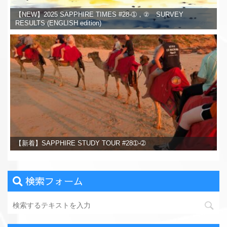
【NEW】2025 SAPPHIRE TIMES #28-➀，② SURVEY
RESULTS (ENGLISH edition)
【新着】SAPPHIRE STUDY TOUR #28➀-➁
検索フォーム