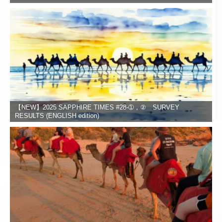
【NEW】2025 SAPPHIRE TIMES #28-➀，② SURVEY
RESULTS (ENGLISH edition)