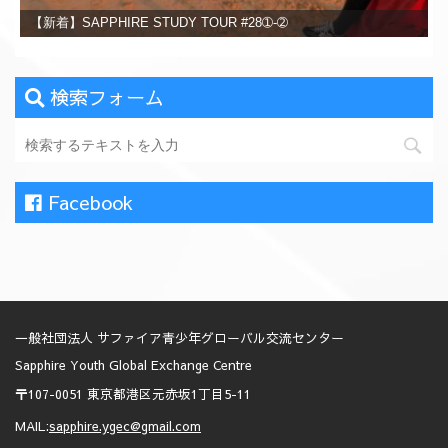
【新着】SAPPHIRE STUDY TOUR #28➀-➁
検索フォーム
Facebook
一般社団法人 サファイア青少年グローバル交流センター
Sapphire Youth Global Exchange Centre
〒107-0051 東京都港区元赤坂1丁目5-11
MAIL:
sapphire.ygec@gmail.com