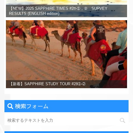
【NEW】2025 SAPPHIRE TIMES #28-➀，② SURVEY
RESULTS (ENGLISH edition)
【新着】SAPPHIRE STUDY TOUR #28➀-➁
検索フォーム