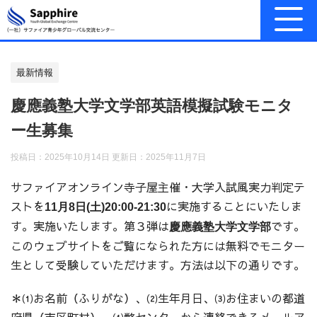
最新情報
慶應義塾大学文学部英語模擬試験モニタ
ー生募集
投稿日：2025年10月14日 更新日：
2025年11月7日
サファイアオンライン寺子屋主催・大学入試風実力判定テ
ストを
に実施することにいたしま
11月8日(土)20:00-21:30
す。実施いたします。第３弾は
です。
慶應義塾大学文学部
このウェブサイトをご覧になられた方には無料でモニター
生として受験していただけます。方法は以下の通りです。
＊⑴お名前（ふりがな）、⑵生年月日、⑶お住まいの都道
府県（市区町村）、⑷弊センターから連絡できるメールア