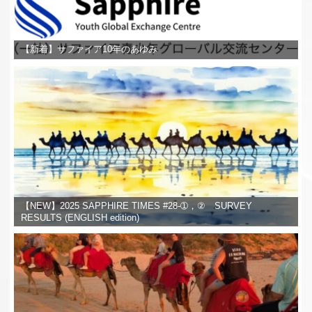
【新着】サファイア10年のあゆみ
【NEW】2025 SAPPHIRE TIMES #28-➀，② SURVEY
RESULTS (ENGLISH edition)