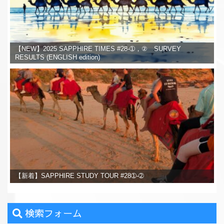
【NEW】2025 SAPPHIRE TIMES #28-➀，② SURVEY
RESULTS (ENGLISH edition)
【新着】SAPPHIRE STUDY TOUR #28➀-➁
検索フォーム