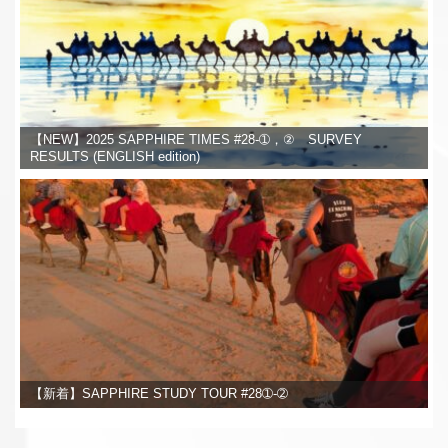
【NEW】2025 SAPPHIRE TIMES #28-➀，② SURVEY
RESULTS (ENGLISH edition)
【新着】SAPPHIRE STUDY TOUR #28➀-➁