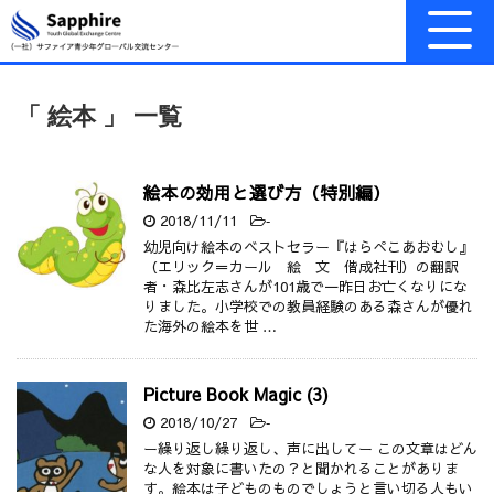
「 絵本 」 一覧
絵本の効用と選び方（特別編）
2018/11/11
-
幼児向け絵本のベストセラー『はらぺこあおむし』
（エリック＝カール 絵 文 偕成社刊）の翻訳
者・森比左志さんが101歳で一昨日お亡くなりにな
りました。小学校での教員経験のある森さんが優れ
た海外の絵本を世 …
Picture Book Magic (3)
2018/10/27
-
ー繰り返し繰り返し、声に出してー この文章はどん
な人を対象に書いたの？と聞かれることがありま
す。絵本は子どものものでしょうと言い切る人もい