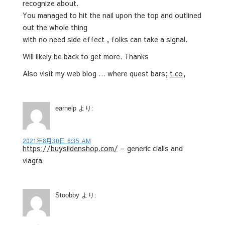
recognize about.
You managed to hit the nail upon the top and outlined
out the whole thing
with no need side effect , folks can take a signal.
Will likely be back to get more. Thanks
Also visit my web blog … where quest bars;
t.co
,
earnelp
より:
2021年8月30日 6:35 AM
https://buysildenshop.com/
– generic cialis and
viagra
Stoobby
より: