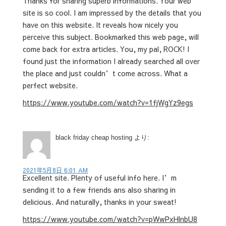
Thanks for sharing superb informations. Your web
site is so cool. I am impressed by the details that you
have on this website. It reveals how nicely you
perceive this subject. Bookmarked this web page, will
come back for extra articles. You, my pal, ROCK! I
found just the information I already searched all over
the place and just couldn’t come across. What a
perfect website.
https://www.youtube.com/watch?v=1fjWgYz9egs
black friday cheap hosting
より:
2021年5月8日 6:01 AM
Excellent site. Plenty of useful info here. I’m
sending it to a few friends ans also sharing in
delicious. And naturally, thanks in your sweat!
https://www.youtube.com/watch?v=pWwPxHlnbU8