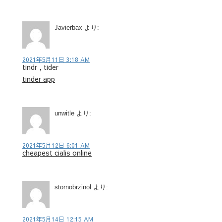
Javierbax
より:
2021年5月11日 3:18 AM
tindr , tider
tinder app
unwitle
より:
2021年5月12日 6:01 AM
cheapest cialis online
stornobrzinol
より:
2021年5月14日 12:15 AM