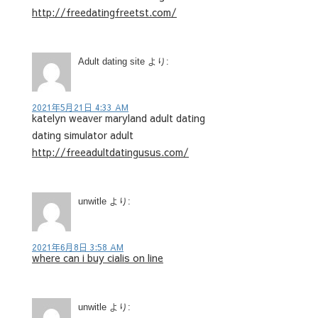
http://freedatingfreetst.com/
Adult dating site
より:
2021年5月21日 4:33 AM
katelyn weaver maryland adult dating
dating simulator adult
http://freeadultdatingusus.com/
unwitle
より:
2021年6月8日 3:58 AM
where can i buy cialis on line
unwitle
より: