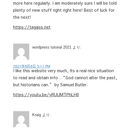
more here regularly. I am moderately sure I will be told
plenty of new stuff right right here! Best of luck for
the next!
https://tagass.net
wordpress tutorial 2021
より:
2021年8月8日 5:17 PM
I like this website very much, Its a real nice situation
to read and obtain info . “God cannot alter the past,
but historians can.” by Samuel Butler.
https://youtu.be/yRUUMTPhLH0
Kraig
より: