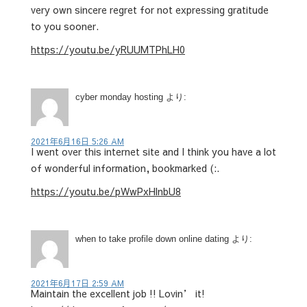
very own sincere regret for not expressing gratitude
to you sooner.
https://youtu.be/yRUUMTPhLH0
cyber monday hosting
より:
2021年6月16日 5:26 AM
I went over this internet site and I think you have a lot
of wonderful information, bookmarked (:.
https://youtu.be/pWwPxHlnbU8
when to take profile down online dating
より:
2021年6月17日 2:59 AM
Maintain the excellent job !! Lovin’ it!