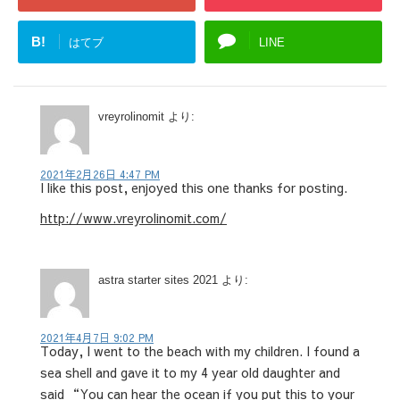
B!
はてブ
LINE
vreyrolinomit
より:
2021年2月26日 4:47 PM
I like this post, enjoyed this one thanks for posting.
http://www.vreyrolinomit.com/
astra starter sites 2021
より:
2021年4月7日 9:02 PM
Today, I went to the beach with my children. I found a
sea shell and gave it to my 4 year old daughter and
said “You can hear the ocean if you put this to your