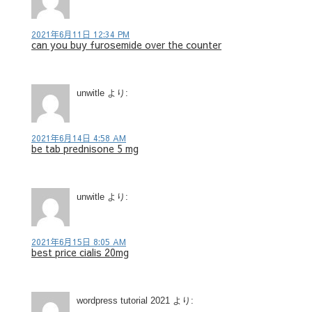
2021年6月11日 12:34 PM
can you buy furosemide over the counter
unwitle
より:
2021年6月14日 4:58 AM
be tab prednisone 5 mg
unwitle
より:
2021年6月15日 8:05 AM
best price cialis 20mg
wordpress tutorial 2021
より: