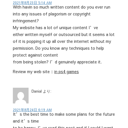
2021年8月23日 5:14 AM
With havin so much written content do you ever run
into any issues of plagorism or copyright
infringement?
My website has a lot of unique content I’ve
either written myself or outsourced but it seems a lot
of it is popping it up all over the internet without my
permission. Do you know any techniques to help
protect against content
from being stolen? I’d genuinely appreciate it.
Review my web site ::
in ps4 games
Danial
より:
2021年8月24日 6:19 AM
It’s the best time to make some plans for the future
and it’s time
to be happy. I’ve read this post and if I could I want