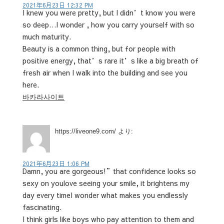
2021年6月23日 12:32 PM
I knew you were pretty, but I didn’t know you were
so deep…I wonder , how you carry yourself with so
much maturity.
Beauty is a common thing, but for people with
positive energy, that’s rare it’s like a big breath of
fresh air when I walk into the building and see you
here.
바카라사이트
https://liveone9.com/
より:
2021年6月23日 1:06 PM
Damn, you are gorgeous!”that confidence looks so
sexy on youlove seeing your smile, it brightens my
day every timeI wonder what makes you endlessly
fascinating.
I think girls like boys who pay attention to them and