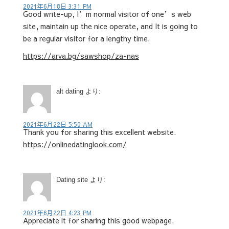
2021年6月18日 3:31 PM
Good write-up, I’m normal visitor of one’s web
site, maintain up the nice operate, and It is going to
be a regular visitor for a lengthy time.
https://arva.bg/sawshop/za-nas
alt dating
より:
2021年6月22日 5:50 AM
Thank you for sharing this excellent website.
https://onlinedatinglook.com/
Dating site
より:
2021年6月22日 4:23 PM
Appreciate it for sharing this good webpage.