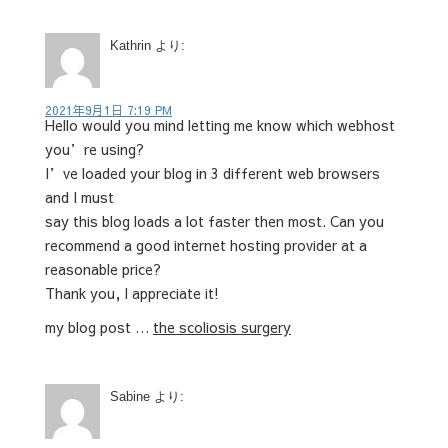
Kathrin
より:
2021年9月1日 7:19 PM
Hello would you mind letting me know which webhost
you’re using?
I’ve loaded your blog in 3 different web browsers
and I must
say this blog loads a lot faster then most. Can you
recommend a good internet hosting provider at a
reasonable price?
Thank you, I appreciate it!
my blog post …
the scoliosis surgery
Sabine
より: