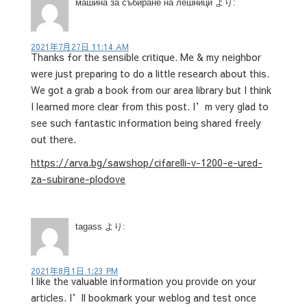
машина за събиране на лешници
より:
2021年7月27日 11:14 AM
Thanks for the sensible critique. Me & my neighbor
were just preparing to do a little research about this.
We got a grab a book from our area library but I think
I learned more clear from this post. I’m very glad to
see such fantastic information being shared freely
out there.
https://arva.bg/sawshop/cifarelli-v-1200-e-ured-
za-subirane-plodove
tagass
より:
2021年8月1日 1:23 PM
I like the valuable information you provide on your
articles. I’ll bookmark your weblog and test once