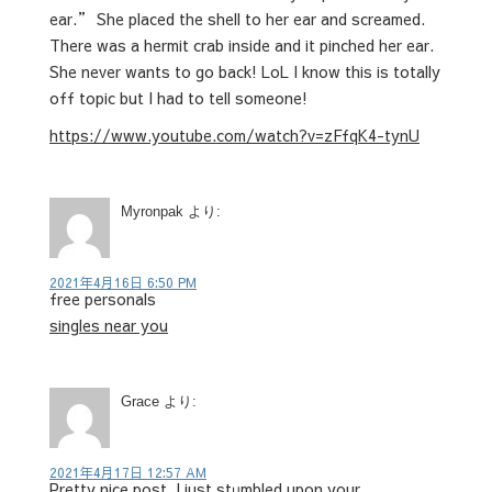
ear.” She placed the shell to her ear and screamed.
There was a hermit crab inside and it pinched her ear.
She never wants to go back! LoL I know this is totally
off topic but I had to tell someone!
https://www.youtube.com/watch?v=zFfqK4-tynU
Myronpak
より:
2021年4月16日 6:50 PM
free personals
singles near you
Grace
より:
2021年4月17日 12:57 AM
Pretty nice post. І just stᥙmbled upon your