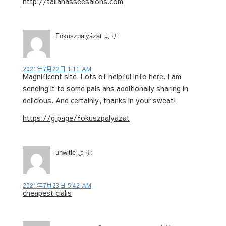
http://tallahasseesalons.com
Fókuszpályázat
より:
2021年7月22日 1:11 AM
Magnificent site. Lots of helpful info here. I am
sending it to some pals ans additionally sharing in
delicious. And certainly, thanks in your sweat!
https://g.page/fokuszpalyazat
unwitle
より:
2021年7月23日 5:42 AM
cheapest cialis