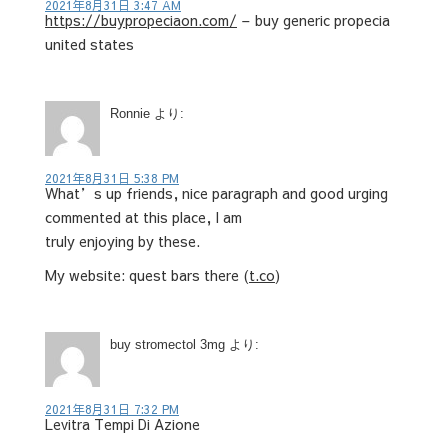
2021年8月31日 3:47 AM
https://buypropeciaon.com/
– buy generic propecia
united states
Ronnie
より:
2021年8月31日 5:38 PM
What’s up friends, nice paragraph and good urging
commented at this place, I am
truly enjoying by these.
My website: quest bars there (
t.co
)
buy stromectol 3mg
より:
2021年8月31日 7:32 PM
Levitra Tempi Di Azione