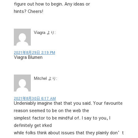
figure out how to begin. Any ideas or
hints? Cheers!
Viagra
より:
2021年8月29日 2:19 PM
Viagra Blumen
Mitchel
より:
2021年8月30日 6:17 AM
Undeniably imagine that that you said. Your favourite
reason seemed to be on the web the
simplest factor to be mindful of. I say to you, I
definitely get irked
while folks think about issues that they plainly don’t