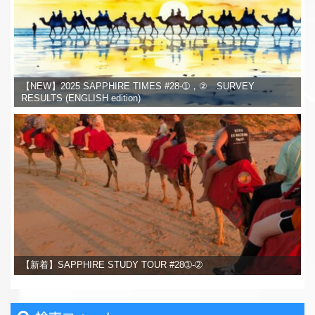
【NEW】2025 SAPPHIRE TIMES #28-➀，② SURVEY
RESULTS (ENGLISH edition)
【新着】SAPPHIRE STUDY TOUR #28➀-➁